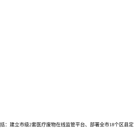
括：建立市级
2套
医疗废物在线监管平台
、部署
全市
18个区县
定